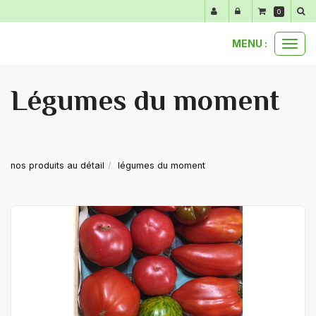
Panneau de gestion des cookies
0
MENU :
Ouvr
le
men
Légumes du moment
nos produits au détail
légumes du moment