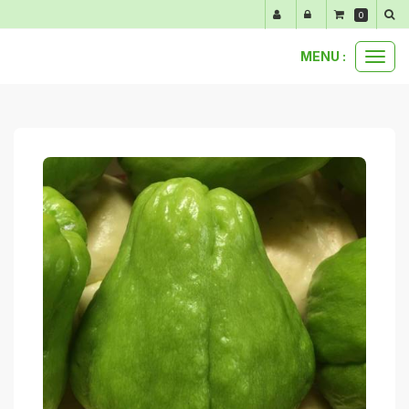
Panneau de gestion des cookies
0
MENU :
Ouvr
nos produits au détail
légumes automne hiver
1 chayotte
le
men