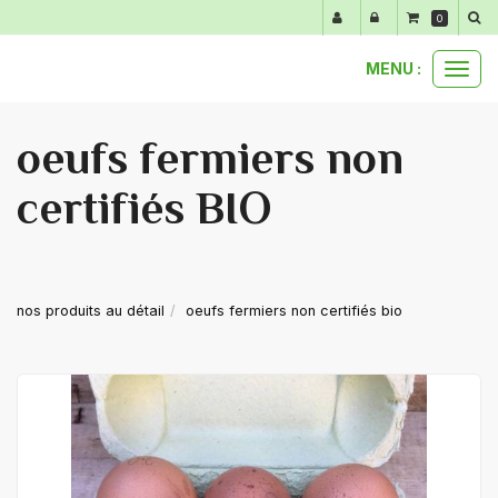
Panneau de gestion des cookies
0
MENU :
Ouvr
le
men
oeufs fermiers non
certifiés BIO
nos produits au détail
oeufs fermiers non certifiés bio