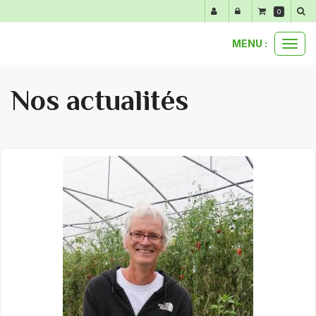
Panneau de gestion des cookies
0
MENU :
Ouvr
le
men
Nos actualités