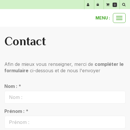
Panneau de gestion des cookies
0
MENU :
Ouvr
le
men
Contact
Afin de mieux vous renseigner, merci de
compléter le
formulaire
ci-dessous et de nous l'envoyer
Nom : *
Prénom : *