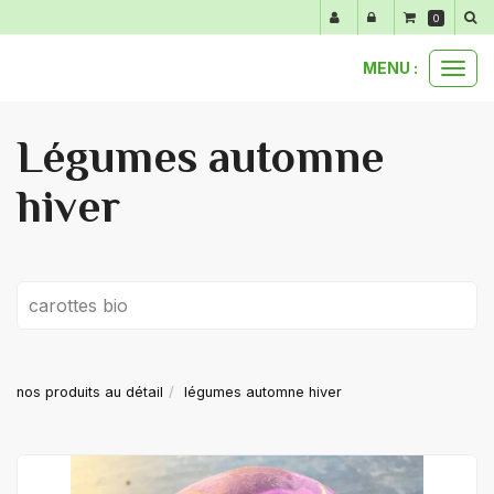
Panneau de gestion des cookies
0
MENU :
Ouvr
le
men
Légumes automne
hiver
carottes bio
nos produits au détail
légumes automne hiver