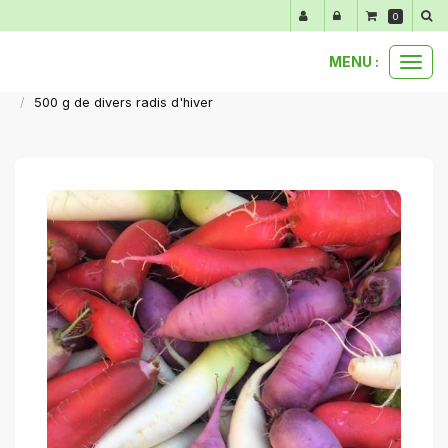
Panneau de gestion des cookies
0
MENU :
Ouvr
nos produits au détail
légumes automne hiver
le
500 g de divers radis d'hiver
men