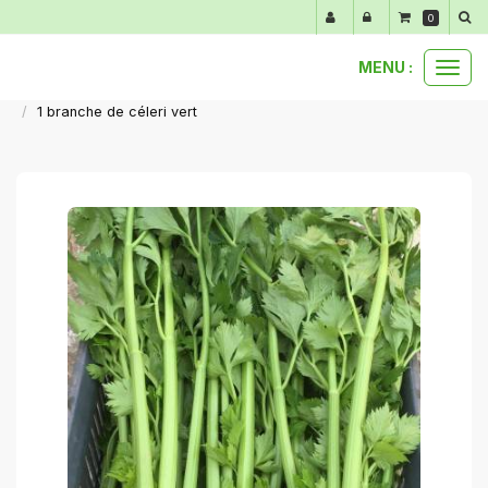
Panneau de gestion des cookies
0
MENU :
Ouvr
nos produits au détail
légumes automne hiver
le
1 branche de céleri vert
men