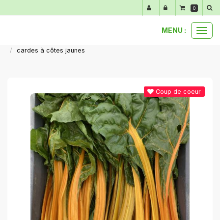
Panneau de gestion des cookies
0
MENU :
Ouvr
nos produits au détail
légumes automne hiver
le
cardes à côtes jaunes
men
Coup de coeur