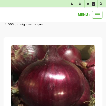
Panneau de gestion des cookies
0
MENU :
Ouvr
nos produits au détail
légumes du moment
le
500 g d'oignons rouges
men