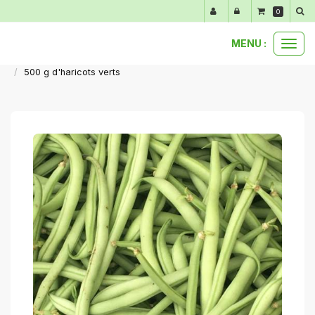
Panneau de gestion des cookies
0
MENU :
Ouvr
nos produits au détail
légumes du moment
le
500 g d'haricots verts
men