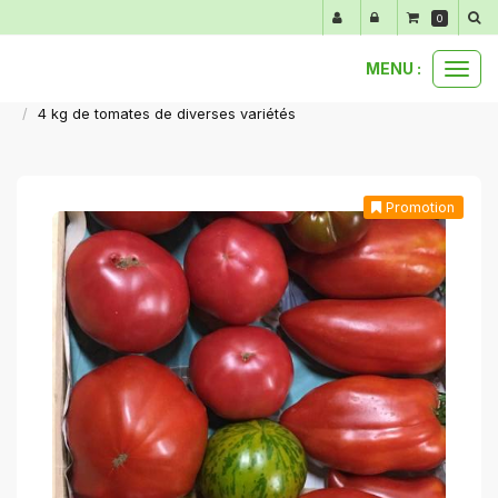
Panneau de gestion des cookies
0
MENU :
Ouvr
nos produits au détail
légumes du moment
le
4 kg de tomates de diverses variétés
men
Promotion