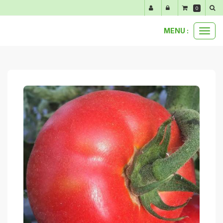
Panneau de gestion des cookies
0
MENU :
Ouvr
paniers et bons plans
ratatouille
le
men