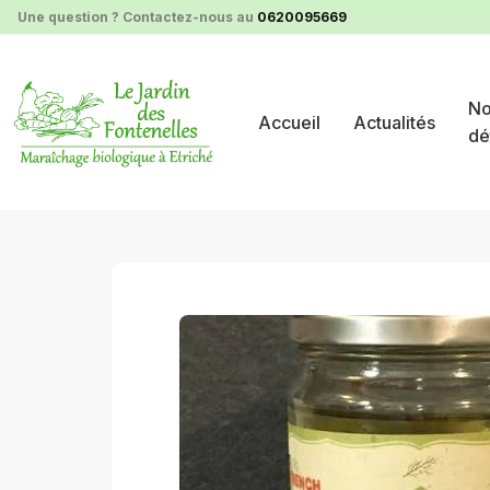
Panneau de gestion des cookies
Une question ? Contactez-nous au
0620095669
No
Accueil
Actualités
dé
nos produits au détail
conserves et sauces
cornic