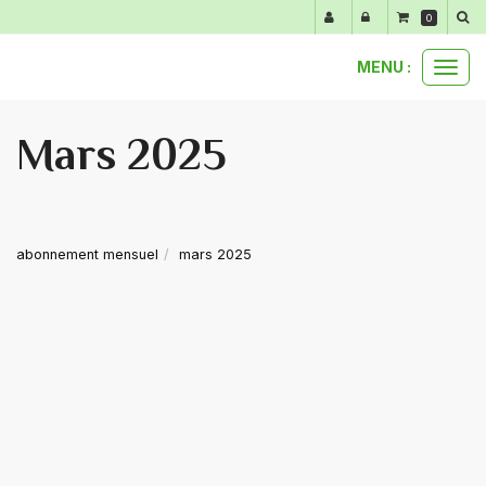
Panneau de gestion des cookies
0
MENU :
Ouvr
le
men
Mars 2025
abonnement mensuel
mars 2025