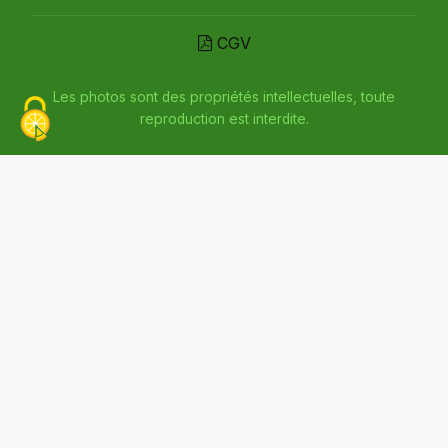
CGV
Les photos sont des propriétés intellectuelles, toute
reproduction est interdite.
Inscrivez-vous à la newsletter
Compte client
Politique de confidentialité
Plan du site
Mentions légales