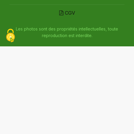
CGV
Les photos sont des propriétés intellectuelles, toute
reproduction est interdite.
Inscrivez-vous à la newsletter
Compte client
Politique de confidentialité
Plan du site
Mentions légales