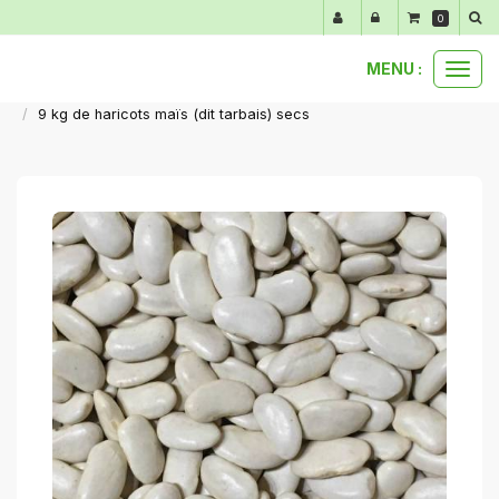
Panneau de gestion des cookies
0
MENU :
Ouvr
nos produits au détail
conserves et sauces
le
9 kg de haricots maïs (dit tarbais) secs
men