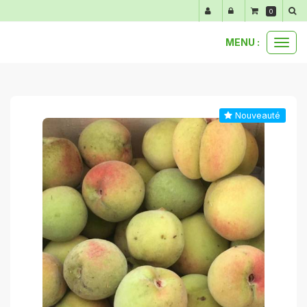
Panneau de gestion des cookies
0
MENU :
Ouvr
anti-gaspi
750 g de petites pêches anti-gaspi
le
men
Nouveauté