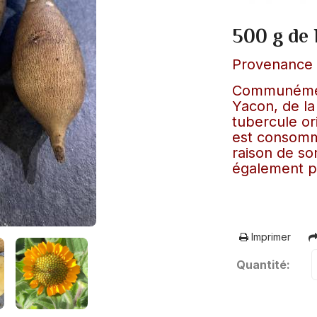
500 g de 
Provenance :
Communément
Yacon, de la
tubercule or
est consomm
raison de son
également po
Imprimer
Quantité: