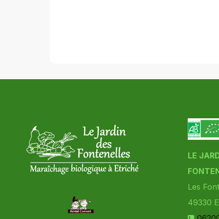
LE JAR
FONTEN
Les Font
49330
E
0620