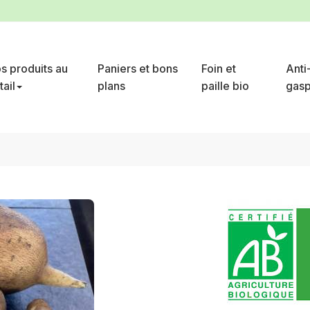
s produits au
Paniers et bons
Foin et
Anti
tail
plans
paille bio
gasp
 de poire de terre