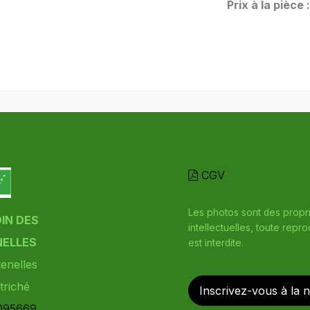
Prix à la pièce 
CGV
Les photos sont des propr
DIN DES
intellectuelles, toute repr
ELLES
est interdite.
enelles
triché
Inscrivez-vous à la 
095669