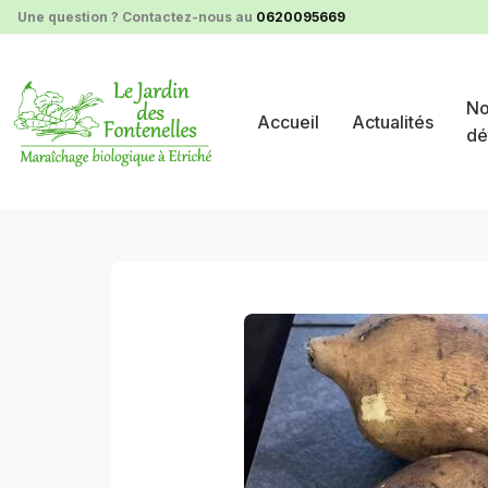
Panneau de gestion des cookies
Une question ? Contactez-nous au
0620095669
No
Accueil
Actualités
dé
nos produits au détail
légumes automne hiver
500 g