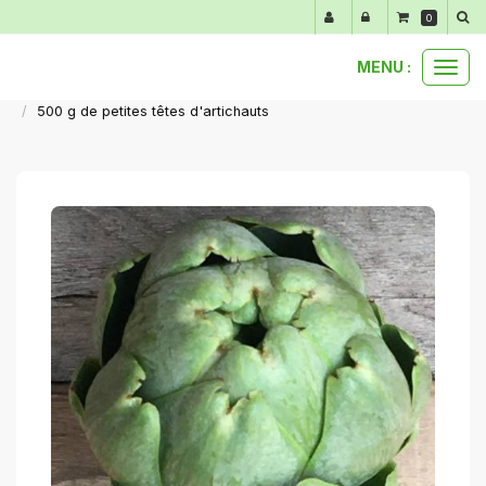
Panneau de gestion des cookies
0
MENU :
Ouvr
nos produits au détail
légumes primeurs de mars à juin
le
500 g de petites têtes d'artichauts
men