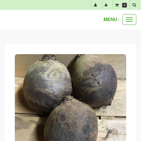
Panneau de gestion des cookies
0
MENU :
Ouvr
anti-gaspi
500 g de betteraves anti-gaspi
le
men