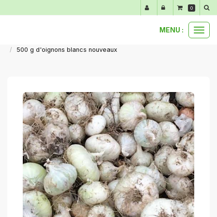
Panneau de gestion des cookies
0
MENU :
Ouvr
nos produits au détail
légumes primeurs de mars à juin
le
500 g d'oignons blancs nouveaux
men