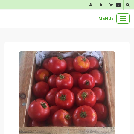
Panneau de gestion des cookies
0
MENU :
Ouvr
paniers et bons plans
5 kg de tomates rondes
le
men