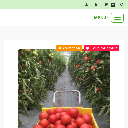
Panneau de gestion des cookies
0
MENU :
Ouvr
anti-gaspi
1 kg de tomates anti-gaspi
le
men
Promotion
Coup de coeur