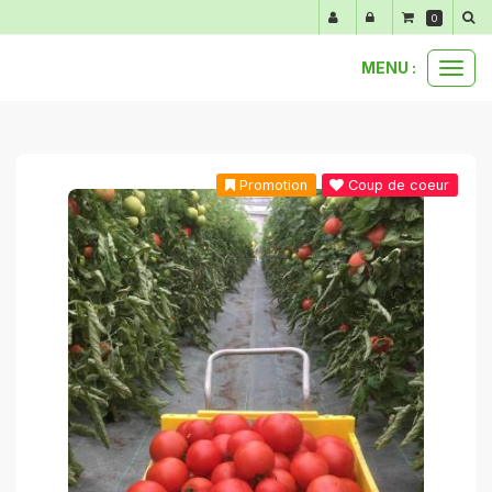
Panneau de gestion des cookies
0
MENU :
Ouvr
anti-gaspi
1 kg de tomates anti-gaspi
le
men
Promotion
Coup de coeur