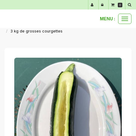
Panneau de gestion des cookies
0
MENU :
Ouvr
nos produits au détail
légumes du moment
le
3 kg de grosses courgettes
men