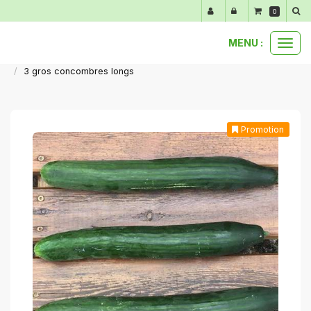
Panneau de gestion des cookies
0
MENU :
Ouvr
nos produits au détail
notre gamme d'été de juin à septembre
le
3 gros concombres longs
men
Promotion