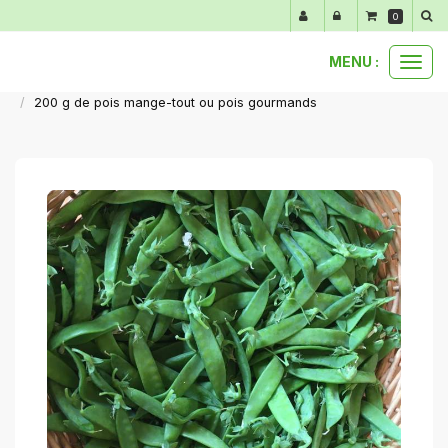
Panneau de gestion des cookies
0
MENU :
Ouvr
nos produits au détail
légumes primeurs de mars à juin
le
200 g de pois mange-tout ou pois gourmands
men