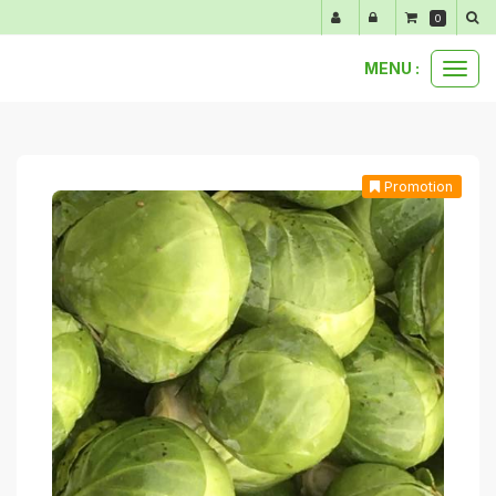
Panneau de gestion des cookies
0
MENU :
Ouvr
paniers et bons plans
2 kg de choux de bruxelles
le
men
Promotion