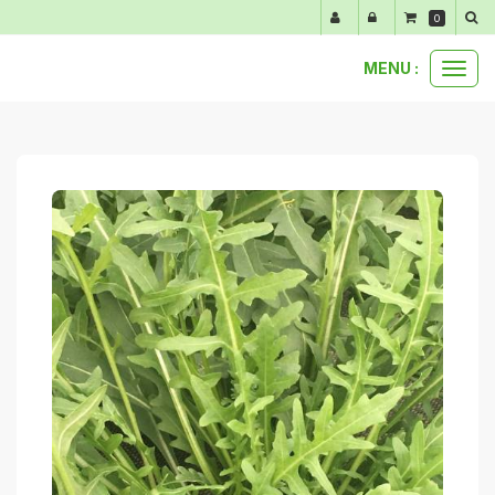
Panneau de gestion des cookies
0
MENU :
Ouvr
anti-gaspi
100 g de roquette anti-gaspi
le
men