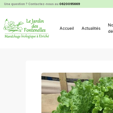
Panneau de gestion des cookies
Une question ? Contactez-nous au
0620095669
No
Accueil
Actualités
dé
anti-gaspi
1 salade anti-gaspi