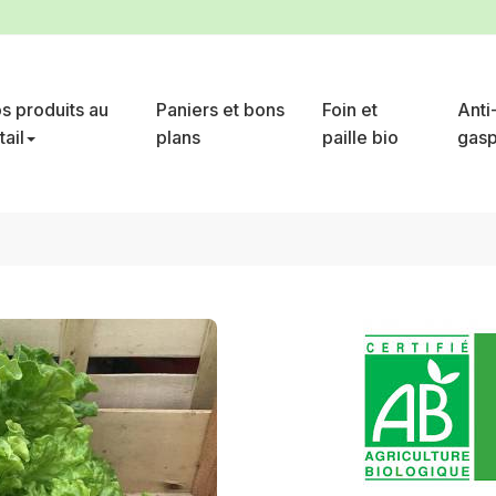
s produits au
Paniers et bons
Foin et
Anti
tail
plans
paille bio
gasp