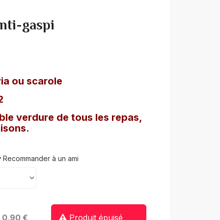
Anti-gaspi
ia ou scarole
2
ble verdure de tous les repas,
aisons.
Recommander à un ami
: 0,90 €
Produit épuisé