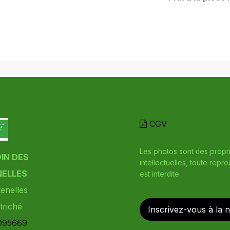
CGV
Les photos sont des propr
DIN DES
intellectuelles, toute repr
ELLES
est interdite.
enelles
triché
Inscrivez-vous à la 
095669