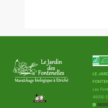
LE JAR
FONTEN
Les Font
49330
E
0620