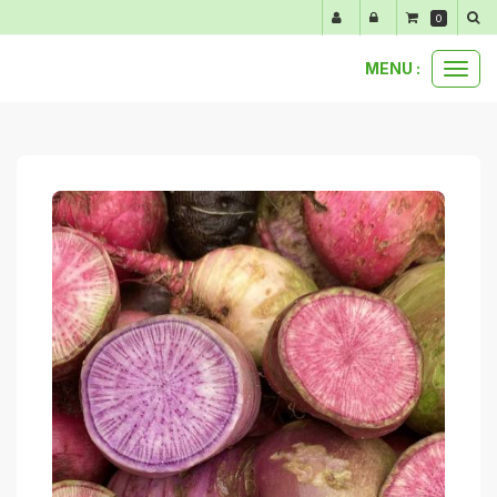
Panneau de gestion des cookies
0
MENU :
Ouvr
anti-gaspi
1 radis blue candle anti-gaspi
le
men