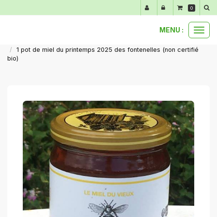
Panneau de gestion des cookies
0
MENU :
Ouvr
nos produits au détail
notre gamme d'été de juin à septembre
le
1 pot de miel du printemps 2025 des fontenelles (non certifié
men
bio)