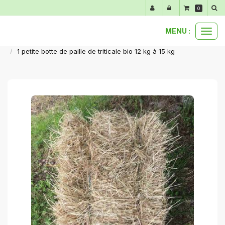
Panneau de gestion des cookies
0
MENU :
Ouvr
foin et paille bio
le
1 petite botte de paille de triticale bio 12 kg à 15 kg
men