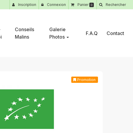
Inscription
Connexion
Panier
Rechercher
0
-
Conseils
Galerie
F.A.Q
Contact
i
Malins
Photos
Promotion