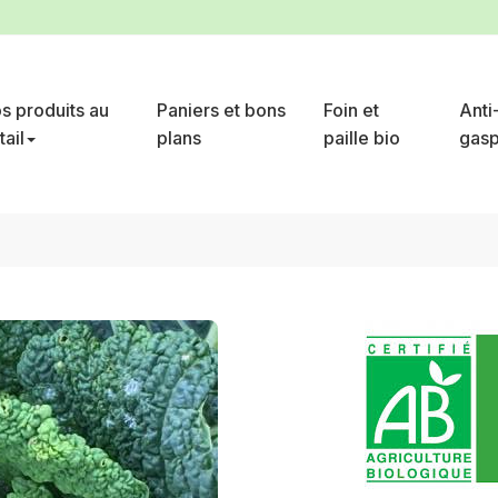
s produits au
Paniers et bons
Foin et
Anti
tail
plans
paille bio
gasp
eptembre à avril
1 petit ou 1/2 chou de milan moins de 1 kg