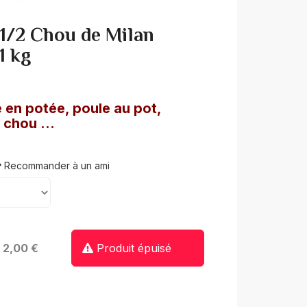
u 1/2 Chou de Milan
1 kg
 en potée, poule au pot,
 chou ...
Recommander à un ami
: 2,00 €
Produit épuisé