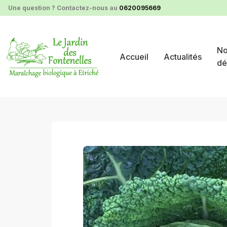
Panneau de gestion des cookies
Une question ? Contactez-nous au
0620095669
No
Accueil
Actualités
dé
nos produits au détail
choux d'hiver disponibles de s