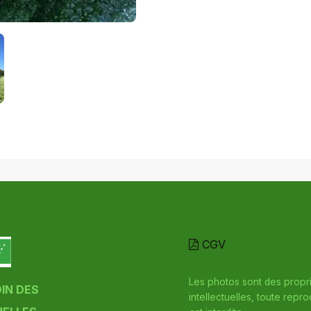
CGV
Les photos sont des propr
DIN DES
intellectuelles, toute repr