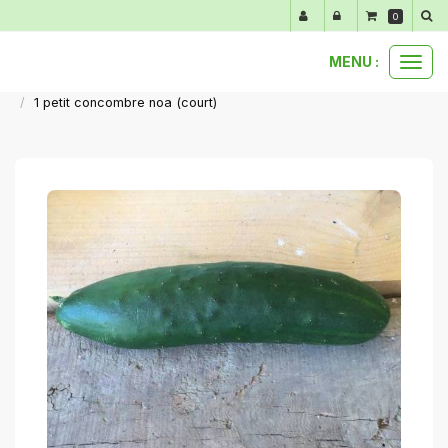
Panneau de gestion des cookies
0
MENU :
Ouvr
nos produits au détail
légumes primeurs de mars à juin
le
1 petit concombre noa (court)
men