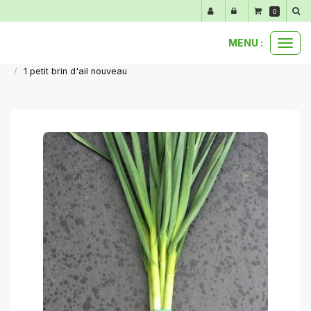
Panneau de gestion des cookies
0
MENU :
Ouvr
nos produits au détail
légumes primeurs de mars à juin
le
1 petit brin d'ail nouveau
men