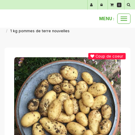
Panneau de gestion des cookies
0
MENU :
Ouvr
nos produits au détail
pommes de terre au détail
le
1 kg pommes de terre nouvelles
men
Coup de coeur