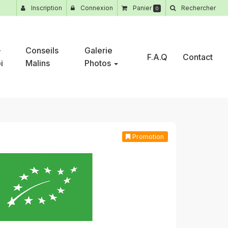
Inscription
Connexion
Panier
Rechercher
0
-
Conseils
Galerie
F.A.Q
Contact
i
Malins
Photos
Promotion