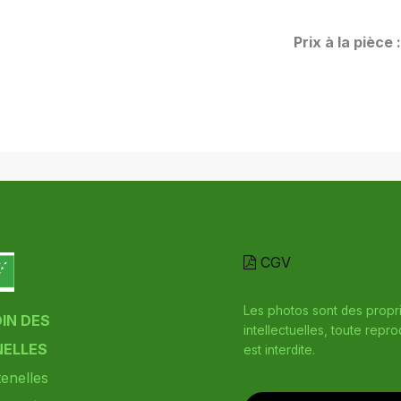
Prix à la pièce 
CGV
Les photos sont des propr
DIN DES
intellectuelles, toute repr
ELLES
est interdite.
enelles