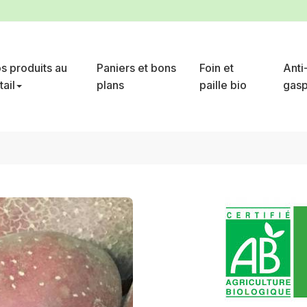
s produits au
Paniers et bons
Foin et
Anti
tail
plans
paille bio
gasp
 kg de petites pommes de terre chair polyvalente