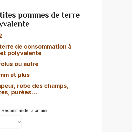
etites pommes de terre
yvalente
2
terre de consommation à
 et polyvalente
rolus ou autre
 mm et plus
vapeur, robe des champs,
tes, purées...
Recommander à un ami