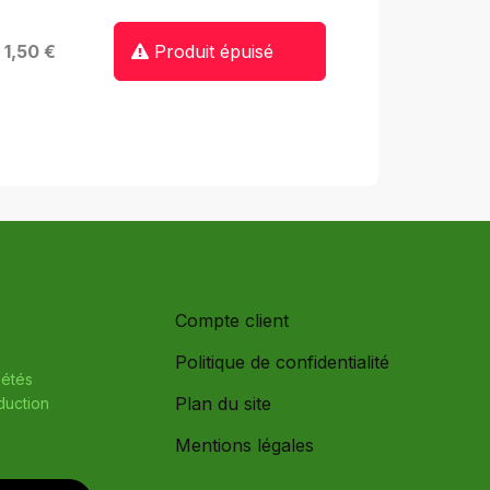
: 1,50 €
Produit épuisé
Compte client
Politique de confidentialité
iétés
Plan du site
oduction
Mentions légales