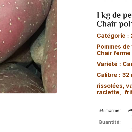
1 kg de p
Chair pol
Catégorie : 
Pommes de 
Chair ferme
Variété : Ca
Calibre : 32
rissolées, 
raclette, fri
Imprimer
Quantité: