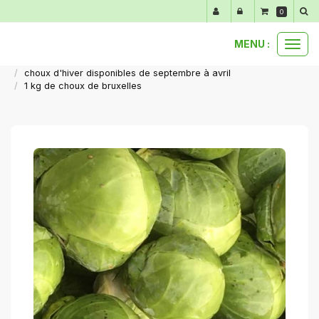
Panneau de gestion des cookies
0
MENU :
Ouvr
nos produits au détail
le
choux d'hiver disponibles de septembre à avril
men
1 kg de choux de bruxelles