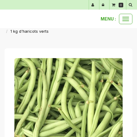
Panneau de gestion des cookies
0
MENU :
Ouvr
nos produits au détail
notre gamme d'été de juin à septembre
le
1 kg d'haricots verts
men