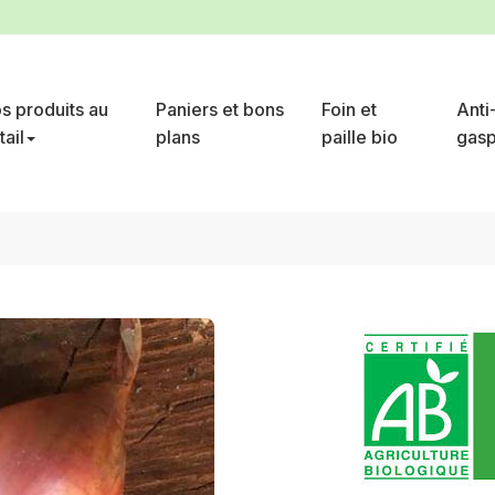
s produits au
Paniers et bons
Foin et
Anti
tail
plans
paille bio
gasp
 échalote nouvelle