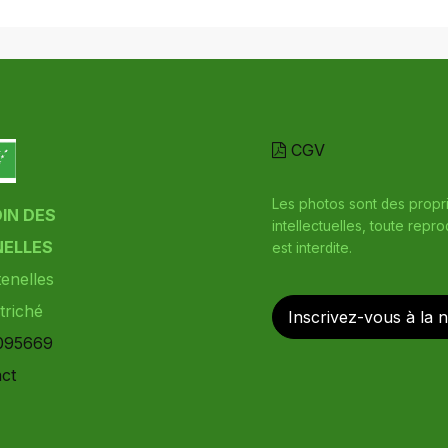
CGV
Les photos sont des propr
DIN DES
intellectuelles, toute repr
ELLES
est interdite.
enelles
triché
Inscrivez-vous à la 
095669
ct