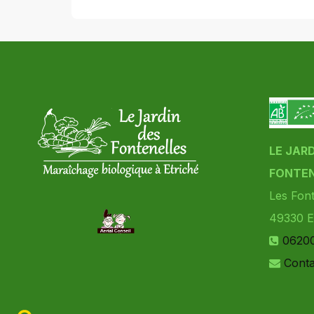
LE JAR
FONTEN
Les Font
49330
E
0620
Conta