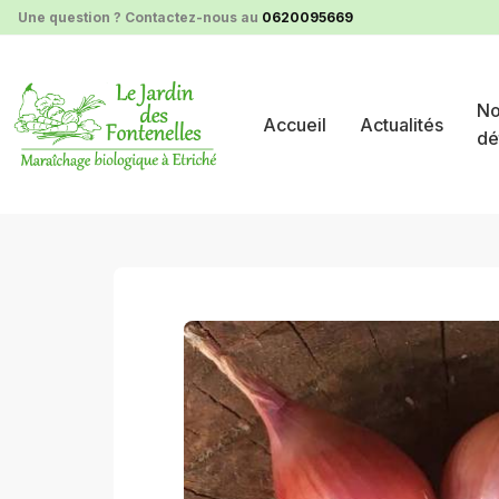
Panneau de gestion des cookies
Une question ? Contactez-nous au
0620095669
No
Accueil
Actualités
dé
nos produits au détail
légumes du moment
1 grosse