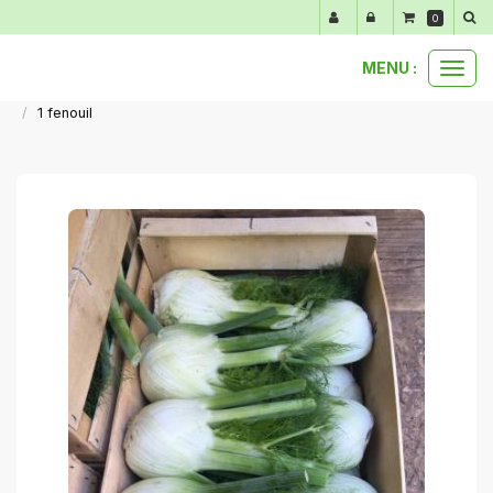
Panneau de gestion des cookies
0
MENU :
Ouvr
nos produits au détail
notre gamme d'été de juin à septembre
le
1 fenouil
men