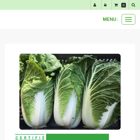
Panneau de gestion des cookies
0
MENU :
Ouvr
anti-gaspi
1 chou chinois pé-tsai anti-gaspi
le
men