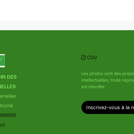
CGV
Les photos sont des propr
DIN DES
intellectuelles, toute repr
ELLES
est interdite.
enelles
triché
Inscrivez-vous à la 
095669
ct