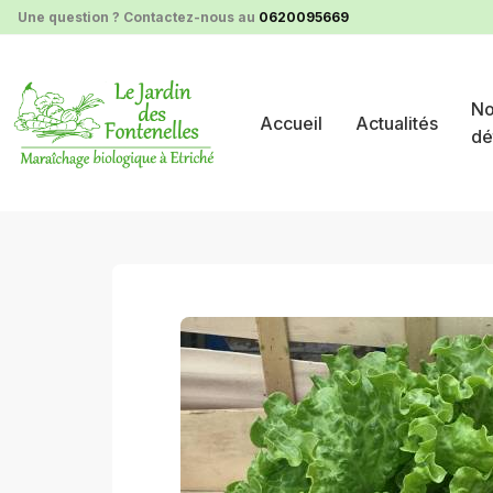
Panneau de gestion des cookies
Une question ? Contactez-nous au
0620095669
No
Accueil
Actualités
dé
nos produits au détail
aromates et salades
1 batav