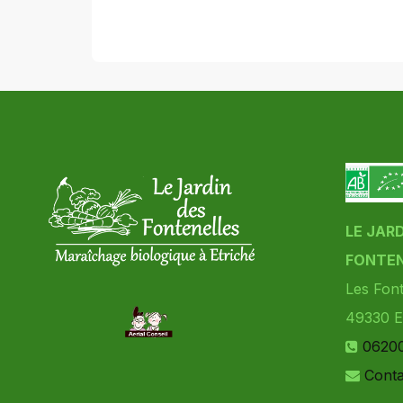
LE JAR
FONTEN
Les Font
49330
E
0620
Conta