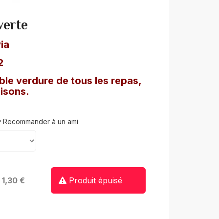
verte
ia
2
ble verdure de tous les repas,
aisons.
Recommander à un ami
: 1,30 €
Produit épuisé