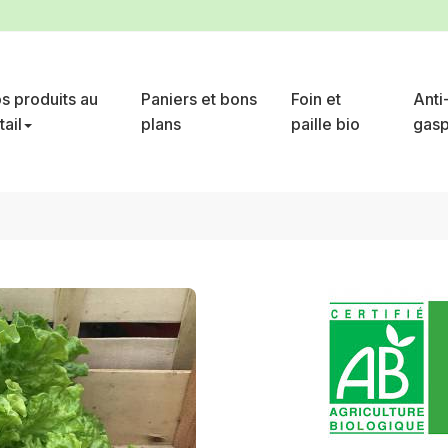
s produits au
Paniers et bons
Foin et
Anti
tail
plans
paille bio
gasp
ia verte