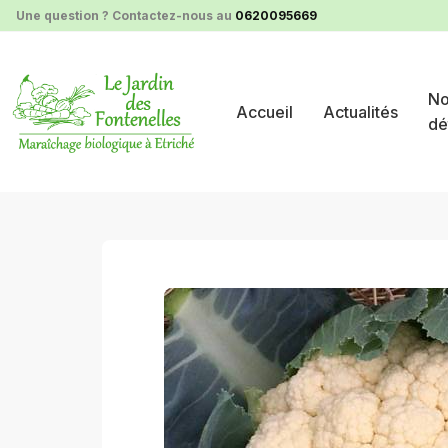
Panneau de gestion des cookies
Une question ? Contactez-nous au
0620095669
No
Accueil
Actualités
dé
nos produits au détail
légumes primeurs de mars à ju