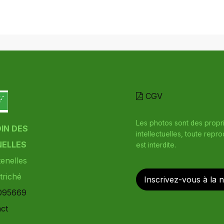
CGV
Les photos sont des propr
DIN DES
intellectuelles, toute repr
ELLES
est interdite.
enelles
triché
Inscrivez-vous à la 
095669
ct