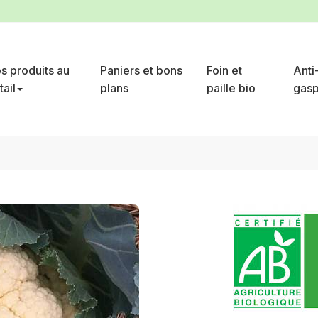
s produits au
Paniers et bons
Foin et
Anti
tail
plans
paille bio
gasp
in
chou fleur de printemps 500 g ou +