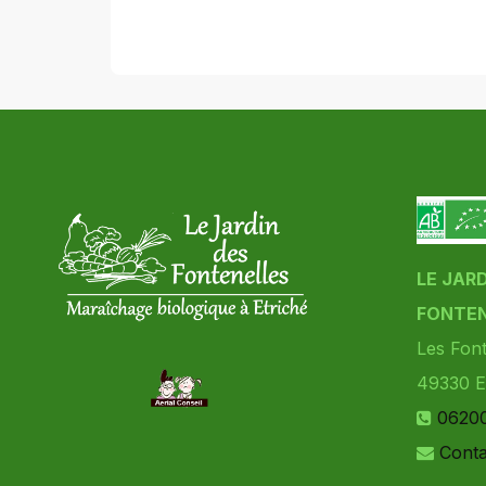
LE JAR
FONTEN
Les Font
49330
E
0620
Conta