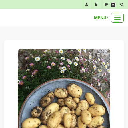
Panneau de gestion des cookies
0
MENU :
Ouvr
paniers et bons plans
3 kg pommes de terre nouvelles
le
men