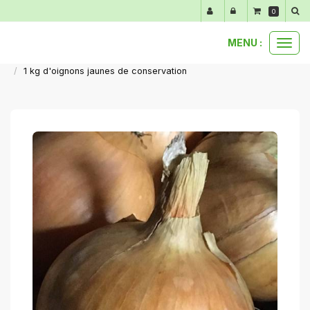
Panneau de gestion des cookies
0
MENU :
Ouvr
nos produits au détail
légumes du moment
le
1 kg d'oignons jaunes de conservation
men