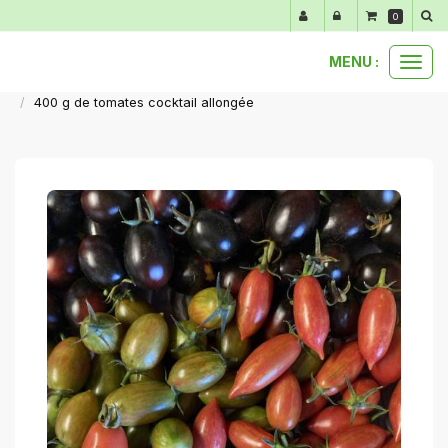
Panneau de gestion des cookies
0
MENU :
Ouvr
nos produits au détail
légumes du moment
le
400 g de tomates cocktail allongée
men