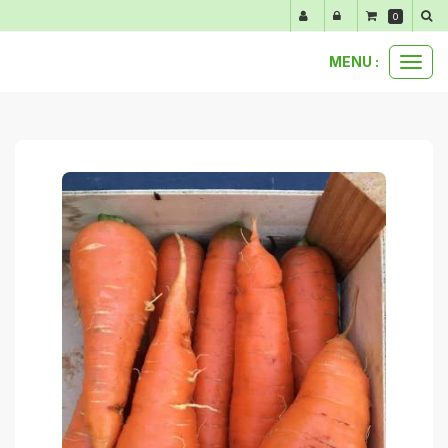
Panneau de gestion des cookies
0
MENU :
Ouvr
paniers et bons plans
3 kg de carottes nouvelles
le
men